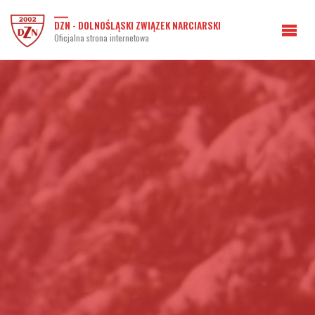
DZN - DOLNOŚLĄSKI ZWIĄZEK NARCIARSKI
Oficjalna strona internetowa