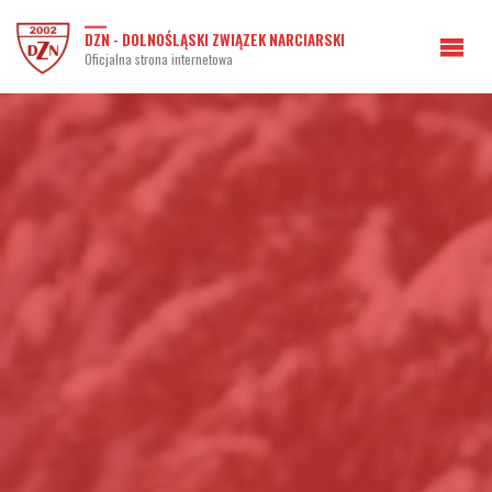
DZN - DOLNOŚLĄSKI ZWIĄZEK NARCIARSKI
Oficjalna strona internetowa